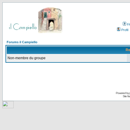
F
Profil
Forums il Campiello
Re
Non-membre du groupe
Powered by
Site f