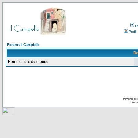
F
Profil
Forums il Campiello
Re
Non-membre du groupe
Powered by
Site f