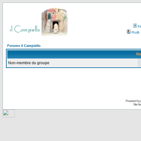
F
Profil
Forums il Campiello
Re
Non-membre du groupe
Powered by
Site f