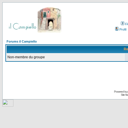
F
Profil
Forums il Campiello
Re
Non-membre du groupe
Powered by
Site f