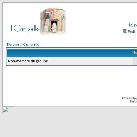
F
Profil
Forums il Campiello
Re
Non-membre du groupe
Powered by
Site f