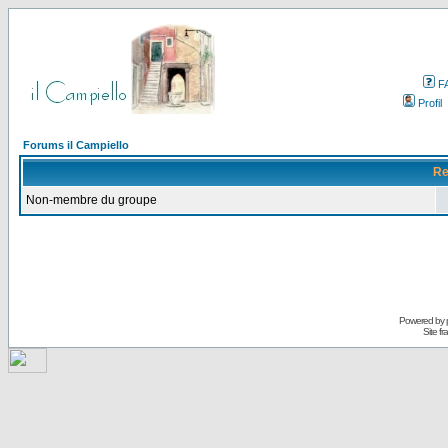
F
Profil
Forums il Campiello
Re
Non-membre du groupe
Powered by
Site f