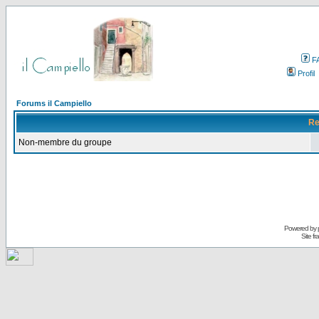
F
Profil
Forums il Campiello
Re
Non-membre du groupe
Powered by
Site f