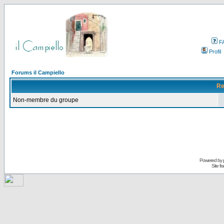
F
Profil
Forums il Campiello
Re
Non-membre du groupe
Powered by
Site f