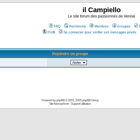
il Campiello
Le site forum des passionnés de Venise
FAQ
Recherche
Membres
Groupes
Profil
Se connecter pour vérifier ses messages privés
Rejoindre un groupe
Powered by
phpBB
© 2001, 2005 phpBB Group
Site francophone
-
Support utilisation