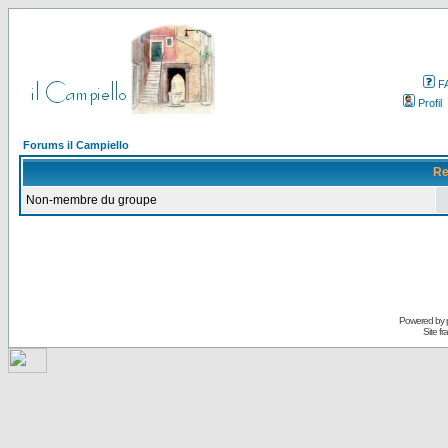
F
Profil
Forums il Campiello
Re
Non-membre du groupe
Powered by
Site f