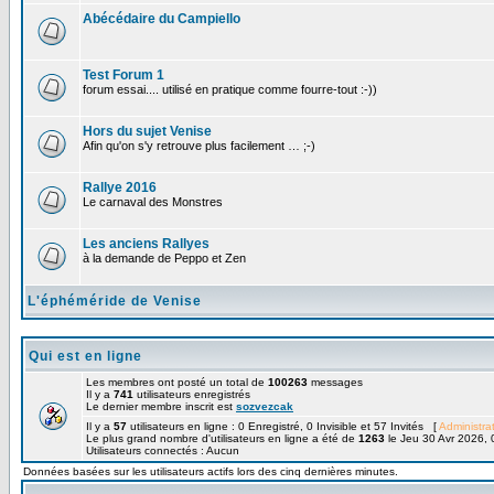
Abécédaire du Campiello
Test Forum 1
forum essai.... utilisé en pratique comme fourre-tout :-))
Hors du sujet Venise
Afin qu'on s'y retrouve plus facilement … ;-)
Rallye 2016
Le carnaval des Monstres
Les anciens Rallyes
à la demande de Peppo et Zen
L'éphéméride de Venise
Qui est en ligne
Les membres ont posté un total de
100263
messages
Il y a
741
utilisateurs enregistrés
Le dernier membre inscrit est
sozvezcak
Il y a
57
utilisateurs en ligne : 0 Enregistré, 0 Invisible et 57 Invités [
Administra
Le plus grand nombre d'utilisateurs en ligne a été de
1263
le Jeu 30 Avr 2026, 
Utilisateurs connectés : Aucun
Données basées sur les utilisateurs actifs lors des cinq dernières minutes.