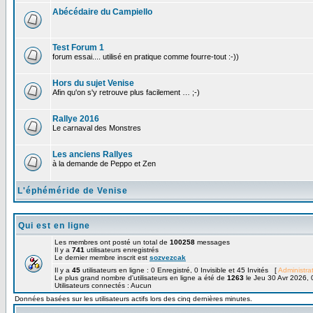
Abécédaire du Campiello
Test Forum 1
forum essai.... utilisé en pratique comme fourre-tout :-))
Hors du sujet Venise
Afin qu'on s'y retrouve plus facilement … ;-)
Rallye 2016
Le carnaval des Monstres
Les anciens Rallyes
à la demande de Peppo et Zen
L'éphéméride de Venise
Qui est en ligne
Les membres ont posté un total de
100258
messages
Il y a
741
utilisateurs enregistrés
Le dernier membre inscrit est
sozvezcak
Il y a
45
utilisateurs en ligne : 0 Enregistré, 0 Invisible et 45 Invités [
Administra
Le plus grand nombre d'utilisateurs en ligne a été de
1263
le Jeu 30 Avr 2026, 
Utilisateurs connectés : Aucun
Données basées sur les utilisateurs actifs lors des cinq dernières minutes.