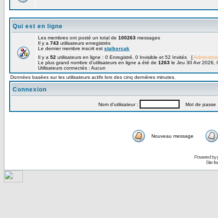
Qui est en ligne
Les membres ont posté un total de
100263
messages
Il y a
743
utilisateurs enregistrés
Le dernier membre inscrit est
stalkercak
Il y a
52
utilisateurs en ligne : 0 Enregistré, 0 Invisible et 52 Invités [
Administra
Le plus grand nombre d'utilisateurs en ligne a été de
1263
le Jeu 30 Avr 2026, 
Utilisateurs connectés : Aucun
Données basées sur les utilisateurs actifs lors des cinq dernières minutes.
Connexion
Nom d'utilisateur :
Mot de passe 
Nouveau message
Powered by
Site f