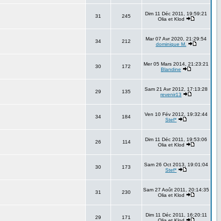
Dim 11 Déc 2011, 19:59:21
31
245
Olia et Klod
Mar 07 Avr 2020, 21:29:54
34
212
dominique M.
Mer 05 Mars 2014, 21:23:21
30
172
Blandine
Sam 21 Avr 2012, 17:13:28
29
135
revenir13
Ven 10 Fév 2012, 19:32:44
34
184
Stef*
Dim 11 Déc 2011, 19:53:06
26
114
Olia et Klod
Sam 26 Oct 2013, 19:01:04
30
173
Stef*
Sam 27 Août 2011, 20:14:35
31
230
Olia et Klod
Dim 11 Déc 2011, 16:20:11
29
171
Olia et Klod