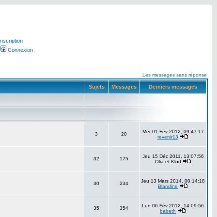
Inscription
Connexion
Les messages sans réponse
Sujets
Messages
Derniers messages
Mer 01 Fév 2012, 09:47:17
3
20
revenir13
Jeu 15 Déc 2011, 13:07:56
32
175
Olia et Klod
Jeu 13 Mars 2014, 00:14:18
30
234
Blandine
Lun 06 Fév 2012, 14:09:56
35
354
babeth