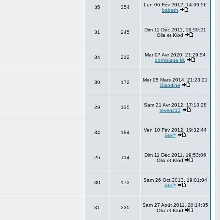
Lun 06 Fév 2012, 14:09:56
35
354
babeth
Dim 11 Déc 2011, 19:59:21
31
245
Olia et Klod
Mar 07 Avr 2020, 21:29:54
34
212
dominique M.
Mer 05 Mars 2014, 21:23:21
30
172
Blandine
Sam 21 Avr 2012, 17:13:28
29
135
revenir13
Ven 10 Fév 2012, 19:32:44
34
184
Stef*
Dim 11 Déc 2011, 19:53:06
26
114
Olia et Klod
Sam 26 Oct 2013, 19:01:04
30
173
Stef*
Sam 27 Août 2011, 20:14:35
31
230
Olia et Klod