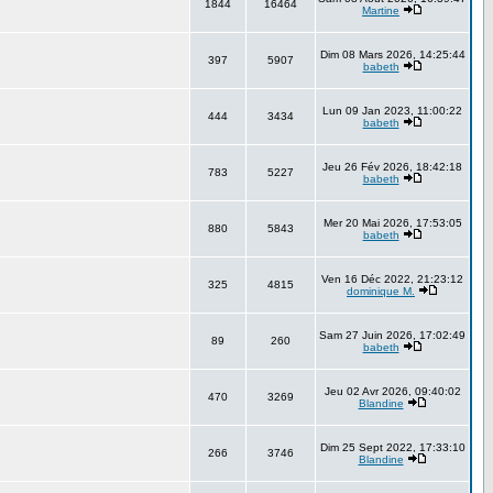
1844
16464
Martine
Dim 08 Mars 2026, 14:25:44
397
5907
babeth
Lun 09 Jan 2023, 11:00:22
444
3434
babeth
Jeu 26 Fév 2026, 18:42:18
783
5227
babeth
Mer 20 Mai 2026, 17:53:05
880
5843
babeth
Ven 16 Déc 2022, 21:23:12
325
4815
dominique M.
Sam 27 Juin 2026, 17:02:49
89
260
babeth
Jeu 02 Avr 2026, 09:40:02
470
3269
Blandine
Dim 25 Sept 2022, 17:33:10
266
3746
Blandine