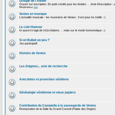
Groupe de l'Atelier
Ouvert sur inscription. En petit comité pour les timides … droit d’inscription :
Modérateur
Jas
Venise en musique
L'actualité musicale - les musiciens de Venise : Il est pour toi Joëlle :-)
Le coin Humour
Ici aussi il s'agit de (ré)créations … mais sur le mode humoristique ;-)
Si on Bullait un peu ?
Jeu participatif
Histoire de Venise
Les énigmes... avis de recherche
Anecdotes et proverbes vénitiens
Généalogie vénitienne et vieux papiers
Contribution du Campiello à la sauvegarde de Venise
Restauration de la Salle du Grand Conseil (Palais des Doges)