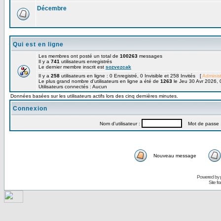
Décembre
Qui est en ligne
Les membres ont posté un total de
100263
messages
Il y a
741
utilisateurs enregistrés
Le dernier membre inscrit est
sozvezcak
Il y a
258
utilisateurs en ligne : 0 Enregistré, 0 Invisible et 258 Invités [
Administ
Le plus grand nombre d'utilisateurs en ligne a été de
1263
le Jeu 30 Avr 2026, 
Utilisateurs connectés : Aucun
Données basées sur les utilisateurs actifs lors des cinq dernières minutes.
Connexion
Nom d'utilisateur :
Mot de passe 
Nouveau message
Powered by
Site f