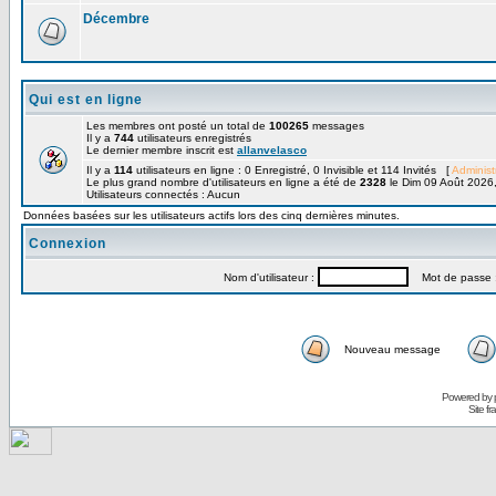
Décembre
Qui est en ligne
Les membres ont posté un total de
100265
messages
Il y a
744
utilisateurs enregistrés
Le dernier membre inscrit est
allanvelasco
Il y a
114
utilisateurs en ligne : 0 Enregistré, 0 Invisible et 114 Invités [
Administ
Le plus grand nombre d'utilisateurs en ligne a été de
2328
le Dim 09 Août 2026
Utilisateurs connectés : Aucun
Données basées sur les utilisateurs actifs lors des cinq dernières minutes.
Connexion
Nom d'utilisateur :
Mot de passe 
Nouveau message
Powered by
Site f