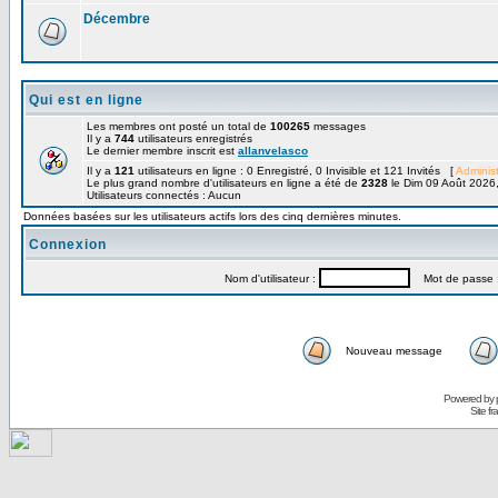
Décembre
Qui est en ligne
Les membres ont posté un total de
100265
messages
Il y a
744
utilisateurs enregistrés
Le dernier membre inscrit est
allanvelasco
Il y a
121
utilisateurs en ligne : 0 Enregistré, 0 Invisible et 121 Invités [
Administ
Le plus grand nombre d'utilisateurs en ligne a été de
2328
le Dim 09 Août 2026
Utilisateurs connectés : Aucun
Données basées sur les utilisateurs actifs lors des cinq dernières minutes.
Connexion
Nom d'utilisateur :
Mot de passe 
Nouveau message
Powered by
Site f