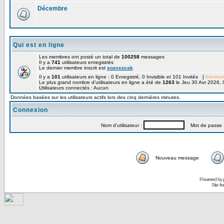
Décembre
Qui est en ligne
Les membres ont posté un total de
100258
messages
Il y a
741
utilisateurs enregistrés
Le dernier membre inscrit est
sozvezcak
Il y a
101
utilisateurs en ligne : 0 Enregistré, 0 Invisible et 101 Invités [
Administ
Le plus grand nombre d'utilisateurs en ligne a été de
1263
le Jeu 30 Avr 2026, 
Utilisateurs connectés : Aucun
Données basées sur les utilisateurs actifs lors des cinq dernières minutes.
Connexion
Nom d'utilisateur :
Mot de passe 
Nouveau message
Powered by
Site f