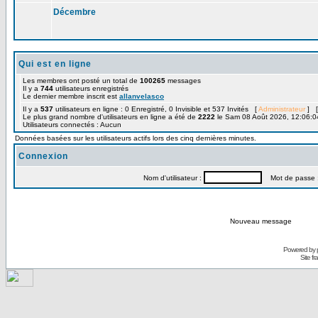
Décembre
Qui est en ligne
Les membres ont posté un total de
100265
messages
Il y a
744
utilisateurs enregistrés
Le dernier membre inscrit est
allanvelasco
Il y a
537
utilisateurs en ligne : 0 Enregistré, 0 Invisible et 537 Invités [
Administrateur
] 
Le plus grand nombre d'utilisateurs en ligne a été de
2222
le Sam 08 Août 2026, 12:06:0
Utilisateurs connectés : Aucun
Données basées sur les utilisateurs actifs lors des cinq dernières minutes.
Connexion
Nom d'utilisateur :
Mot de passe 
Nouveau message
Powered by
Site f