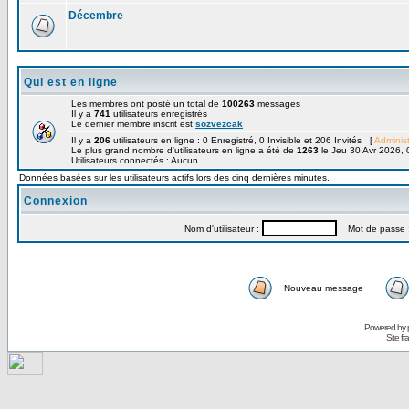
Décembre
Qui est en ligne
Les membres ont posté un total de
100263
messages
Il y a
741
utilisateurs enregistrés
Le dernier membre inscrit est
sozvezcak
Il y a
206
utilisateurs en ligne : 0 Enregistré, 0 Invisible et 206 Invités [
Administ
Le plus grand nombre d'utilisateurs en ligne a été de
1263
le Jeu 30 Avr 2026, 
Utilisateurs connectés : Aucun
Données basées sur les utilisateurs actifs lors des cinq dernières minutes.
Connexion
Nom d'utilisateur :
Mot de passe 
Nouveau message
Powered by
Site f