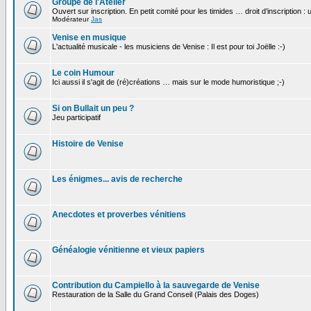
Groupe de l'Atelier
Ouvert sur inscription. En petit comité pour les timides … droit d’inscription :
Modérateur
Jas
Venise en musique
L'actualité musicale - les musiciens de Venise : Il est pour toi Joëlle :-)
Le coin Humour
Ici aussi il s'agit de (ré)créations … mais sur le mode humoristique ;-)
Si on Bullait un peu ?
Jeu participatif
Histoire de Venise
Les énigmes... avis de recherche
Anecdotes et proverbes vénitiens
Généalogie vénitienne et vieux papiers
Contribution du Campiello à la sauvegarde de Venise
Restauration de la Salle du Grand Conseil (Palais des Doges)