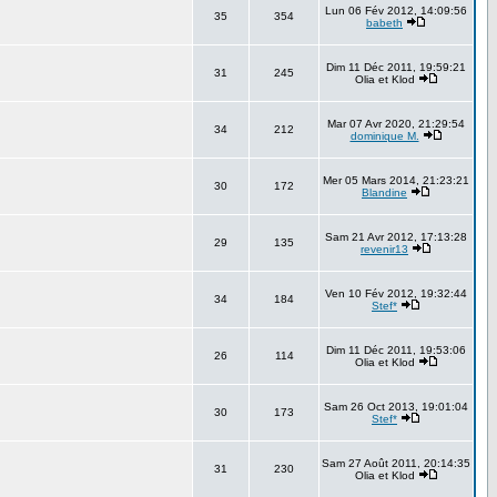
Lun 06 Fév 2012, 14:09:56
35
354
babeth
Dim 11 Déc 2011, 19:59:21
31
245
Olia et Klod
Mar 07 Avr 2020, 21:29:54
34
212
dominique M.
Mer 05 Mars 2014, 21:23:21
30
172
Blandine
Sam 21 Avr 2012, 17:13:28
29
135
revenir13
Ven 10 Fév 2012, 19:32:44
34
184
Stef*
Dim 11 Déc 2011, 19:53:06
26
114
Olia et Klod
Sam 26 Oct 2013, 19:01:04
30
173
Stef*
Sam 27 Août 2011, 20:14:35
31
230
Olia et Klod