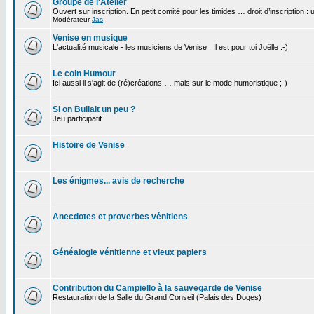
Groupe de l'Atelier
Ouvert sur inscription. En petit comité pour les timides … droit d’inscription :
Modérateur
Jas
Venise en musique
L'actualité musicale - les musiciens de Venise : Il est pour toi Joëlle :-)
Le coin Humour
Ici aussi il s'agit de (ré)créations … mais sur le mode humoristique ;-)
Si on Bullait un peu ?
Jeu participatif
Histoire de Venise
Les énigmes... avis de recherche
Anecdotes et proverbes vénitiens
Généalogie vénitienne et vieux papiers
Contribution du Campiello à la sauvegarde de Venise
Restauration de la Salle du Grand Conseil (Palais des Doges)