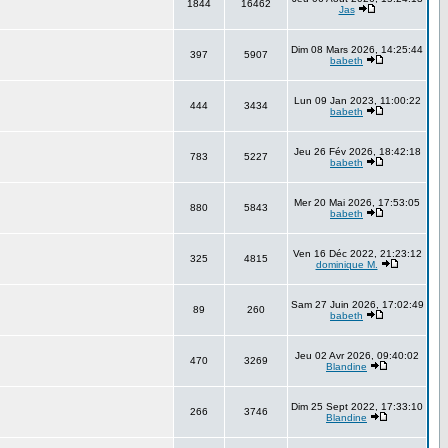
1844
16462
Jas
Dim 08 Mars 2026, 14:25:44
397
5907
babeth
Lun 09 Jan 2023, 11:00:22
444
3434
babeth
Jeu 26 Fév 2026, 18:42:18
783
5227
babeth
Mer 20 Mai 2026, 17:53:05
880
5843
babeth
Ven 16 Déc 2022, 21:23:12
325
4815
dominique M.
Sam 27 Juin 2026, 17:02:49
89
260
babeth
Jeu 02 Avr 2026, 09:40:02
470
3269
Blandine
Dim 25 Sept 2022, 17:33:10
266
3746
Blandine