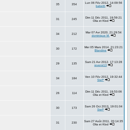
Lun 06 Fév 2012, 14:09:56
35
354
babeth
Dim 11 Déc 2011, 19:59:21
31
245
Olia et Klod
Mar 07 Avr 2020, 21:29:54
34
212
dominique M.
Mer 05 Mars 2014, 21:23:21
30
172
Blandine
Sam 21 Avr 2012, 17:13:28
29
135
revenir13
Ven 10 Fév 2012, 19:32:44
34
184
Stef*
Dim 11 Déc 2011, 19:53:06
26
114
Olia et Klod
Sam 26 Oct 2013, 19:01:04
30
173
Stef*
Sam 27 Août 2011, 20:14:35
31
230
Olia et Klod