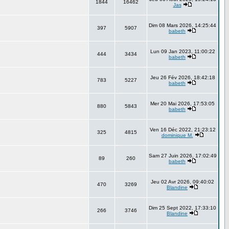
1844
16462
Jas
Dim 08 Mars 2026, 14:25:44
397
5907
babeth
Lun 09 Jan 2023, 11:00:22
444
3434
babeth
Jeu 26 Fév 2026, 18:42:18
783
5227
babeth
Mer 20 Mai 2026, 17:53:05
880
5843
babeth
Ven 16 Déc 2022, 21:23:12
325
4815
dominique M.
Sam 27 Juin 2026, 17:02:49
89
260
babeth
Jeu 02 Avr 2026, 09:40:02
470
3269
Blandine
Dim 25 Sept 2022, 17:33:10
266
3746
Blandine