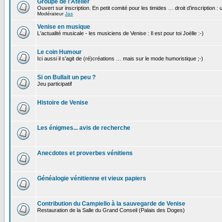
Groupe de l'Atelier
Ouvert sur inscription. En petit comité pour les timides … droit d’inscription :
Modérateur
Jas
Venise en musique
L'actualité musicale - les musiciens de Venise : Il est pour toi Joëlle :-)
Le coin Humour
Ici aussi il s'agit de (ré)créations … mais sur le mode humoristique ;-)
Si on Bullait un peu ?
Jeu participatif
Histoire de Venise
Les énigmes... avis de recherche
Anecdotes et proverbes vénitiens
Généalogie vénitienne et vieux papiers
Contribution du Campiello à la sauvegarde de Venise
Restauration de la Salle du Grand Conseil (Palais des Doges)