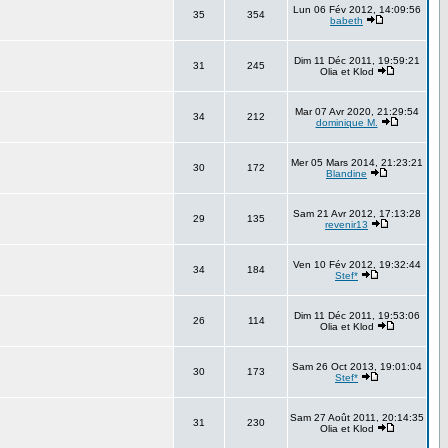
Lun 06 Fév 2012, 14:09:56
35
354
babeth
Dim 11 Déc 2011, 19:59:21
31
245
Olia et Klod
Mar 07 Avr 2020, 21:29:54
34
212
dominique M.
Mer 05 Mars 2014, 21:23:21
30
172
Blandine
Sam 21 Avr 2012, 17:13:28
29
135
revenir13
Ven 10 Fév 2012, 19:32:44
34
184
Stef*
Dim 11 Déc 2011, 19:53:06
26
114
Olia et Klod
Sam 26 Oct 2013, 19:01:04
30
173
Stef*
Sam 27 Août 2011, 20:14:35
31
230
Olia et Klod