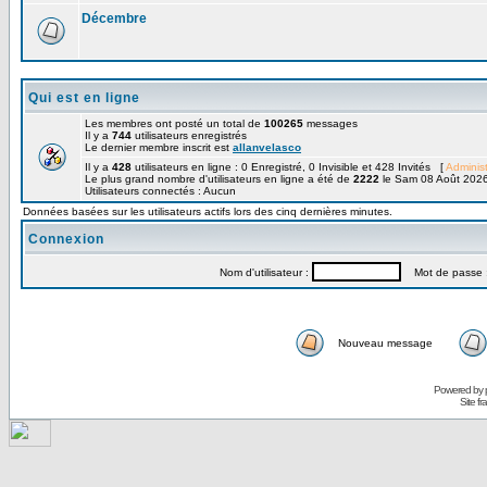
Décembre
Qui est en ligne
Les membres ont posté un total de
100265
messages
Il y a
744
utilisateurs enregistrés
Le dernier membre inscrit est
allanvelasco
Il y a
428
utilisateurs en ligne : 0 Enregistré, 0 Invisible et 428 Invités [
Administ
Le plus grand nombre d'utilisateurs en ligne a été de
2222
le Sam 08 Août 2026
Utilisateurs connectés : Aucun
Données basées sur les utilisateurs actifs lors des cinq dernières minutes.
Connexion
Nom d'utilisateur :
Mot de passe 
Nouveau message
Powered by
Site f