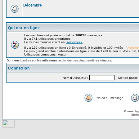
Décembre
Qui est en ligne
Les membres ont posté un total de
100263
messages
Il y a
741
utilisateurs enregistrés
Le dernier membre inscrit est
sozvezcak
Il y a
100
utilisateurs en ligne : 0 Enregistré, 0 Invisible et 100 Invités [
Administ
Le plus grand nombre d'utilisateurs en ligne a été de
1263
le Jeu 30 Avr 2026, 
Utilisateurs connectés : Aucun
Données basées sur les utilisateurs actifs lors des cinq dernières minutes.
Connexion
Nom d'utilisateur :
Mot de passe 
Nouveau message
Powered by
Site f