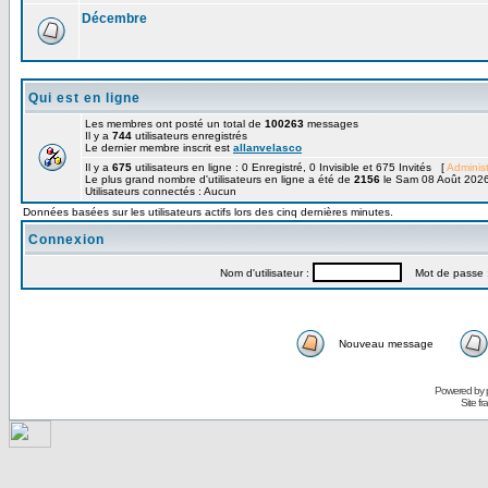
Décembre
Qui est en ligne
Les membres ont posté un total de
100263
messages
Il y a
744
utilisateurs enregistrés
Le dernier membre inscrit est
allanvelasco
Il y a
675
utilisateurs en ligne : 0 Enregistré, 0 Invisible et 675 Invités [
Administ
Le plus grand nombre d'utilisateurs en ligne a été de
2156
le Sam 08 Août 2026
Utilisateurs connectés : Aucun
Données basées sur les utilisateurs actifs lors des cinq dernières minutes.
Connexion
Nom d'utilisateur :
Mot de passe 
Nouveau message
Powered by
Site f