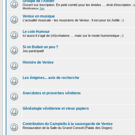
Groupe de l'Atelier
Ouvert sur inscription. En petit comité pour les timides … droit d’inscription :
Modérateur
Jas
Venise en musique
L'actualité musicale - les musiciens de Venise : Il est pour toi Joëlle :-)
Le coin Humour
Ici aussi il s'agit de (ré)créations … mais sur le mode humoristique ;-)
Si on Bullait un peu ?
Jeu participatif
Histoire de Venise
Les énigmes... avis de recherche
Anecdotes et proverbes vénitiens
Généalogie vénitienne et vieux papiers
Contribution du Campiello à la sauvegarde de Venise
Restauration de la Salle du Grand Conseil (Palais des Doges)