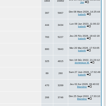
1844
16462
Jas
Dim 08 Mars 2026, 14:25:44
397
5907
babeth
Lun 09 Jan 2023, 11:00:22
444
3434
babeth
Jeu 26 Fév 2026, 18:42:18
783
5227
babeth
Mer 20 Mai 2026, 17:53:05
880
5843
babeth
Ven 16 Déc 2022, 21:23:12
325
4815
dominique M.
Sam 27 Juin 2026, 17:02:49
89
260
babeth
Jeu 02 Avr 2026, 09:40:02
470
3269
Blandine
Dim 25 Sept 2022, 17:33:10
266
3746
Blandine