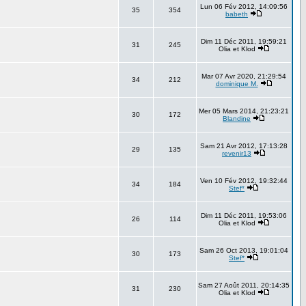
Lun 06 Fév 2012, 14:09:56
35
354
babeth
Dim 11 Déc 2011, 19:59:21
31
245
Olia et Klod
Mar 07 Avr 2020, 21:29:54
34
212
dominique M.
Mer 05 Mars 2014, 21:23:21
30
172
Blandine
Sam 21 Avr 2012, 17:13:28
29
135
revenir13
Ven 10 Fév 2012, 19:32:44
34
184
Stef*
Dim 11 Déc 2011, 19:53:06
26
114
Olia et Klod
Sam 26 Oct 2013, 19:01:04
30
173
Stef*
Sam 27 Août 2011, 20:14:35
31
230
Olia et Klod