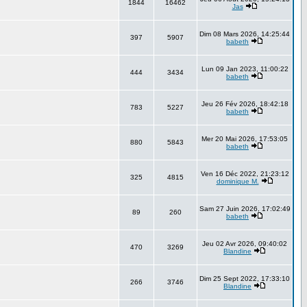
1844
16462
Jas
Dim 08 Mars 2026, 14:25:44
397
5907
babeth
Lun 09 Jan 2023, 11:00:22
444
3434
babeth
Jeu 26 Fév 2026, 18:42:18
783
5227
babeth
Mer 20 Mai 2026, 17:53:05
880
5843
babeth
Ven 16 Déc 2022, 21:23:12
325
4815
dominique M.
Sam 27 Juin 2026, 17:02:49
89
260
babeth
Jeu 02 Avr 2026, 09:40:02
470
3269
Blandine
Dim 25 Sept 2022, 17:33:10
266
3746
Blandine