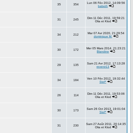
Lun 06 Fév 2012, 14:09:56
35
354
babeth
Dim 11 Déc 2011, 19:59:21
31
245
Olia et Klod
Mar 07 Avr 2020, 21:29:54
34
212
dominique M.
Mer 05 Mars 2014, 21:23:21
30
172
Blandine
Sam 21 Avr 2012, 17:13:28
29
135
revenir13
Ven 10 Fév 2012, 19:32:44
34
184
Stef*
Dim 11 Déc 2011, 19:53:06
26
114
Olia et Klod
Sam 26 Oct 2013, 19:01:04
30
173
Stef*
Sam 27 Août 2011, 20:14:35
31
230
Olia et Klod