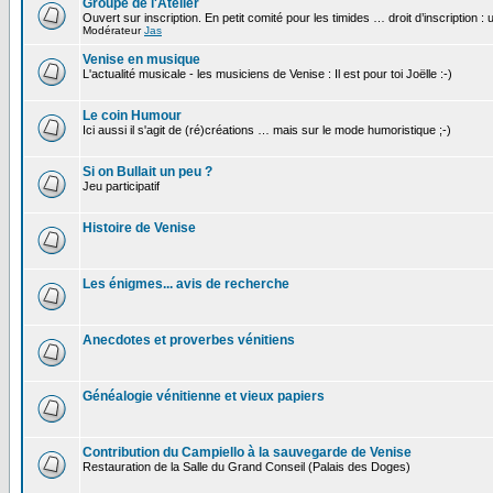
Groupe de l'Atelier
Ouvert sur inscription. En petit comité pour les timides … droit d’inscription :
Modérateur
Jas
Venise en musique
L'actualité musicale - les musiciens de Venise : Il est pour toi Joëlle :-)
Le coin Humour
Ici aussi il s'agit de (ré)créations … mais sur le mode humoristique ;-)
Si on Bullait un peu ?
Jeu participatif
Histoire de Venise
Les énigmes... avis de recherche
Anecdotes et proverbes vénitiens
Généalogie vénitienne et vieux papiers
Contribution du Campiello à la sauvegarde de Venise
Restauration de la Salle du Grand Conseil (Palais des Doges)