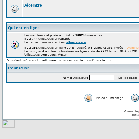
Décembre
Qui est en ligne
Les membres ont posté un total de
100263
messages
Il y a
744
utilisateurs enregistrés
Le dernier membre inscrit est
allanvelasco
Il y a
391
utilisateurs en ligne : 0 Enregistré, 0 Invisible et 391 Invités [
Administ
Le plus grand nombre d'utilisateurs en ligne a été de
2222
le Sam 08 Août 2026
Utilisateurs connectés : Aucun
Données basées sur les utilisateurs actifs lors des cinq dernières minutes.
Connexion
Nom d'utilisateur :
Mot de passe 
Nouveau message
Powered by
Site f