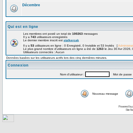
Décembre
Qui est en ligne
Les membres ont posté un total de
100263
messages
Il y a
743
utilisateurs enregistrés
Le dernier membre inscrit est
stalkercak
Il y a
53
utilisateurs en ligne : 0 Enregistré, 0 Invisible et 53 Invités [
Administra
Le plus grand nombre d'utilisateurs en ligne a été de
1263
le Jeu 30 Avr 2026, 
Utilisateurs connectés : Aucun
Données basées sur les utilisateurs actifs lors des cinq dernières minutes.
Connexion
Nom d'utilisateur :
Mot de passe 
Nouveau message
Powered by
Site f