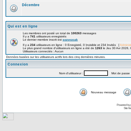
Décembre
Qui est en ligne
Les membres ont posté un total de
100263
messages
Il y a
741
utilisateurs enregistrés
Le dernier membre inscrit est
sozvezcak
Il y a
234
utilisateurs en ligne : 0 Enregistré, 0 Invisible et 234 Invités [
Administ
Le plus grand nombre d'utilisateurs en ligne a été de
1263
le Jeu 30 Avr 2026, 
Utilisateurs connectés : Aucun
Données basées sur les utilisateurs actifs lors des cinq dernières minutes.
Connexion
Nom d'utilisateur :
Mot de passe 
Nouveau message
Powered by
Site f