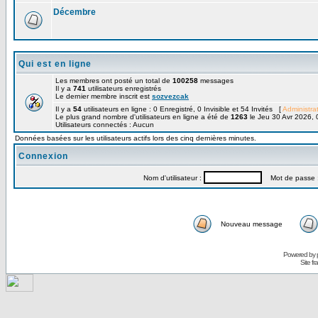
Décembre
Qui est en ligne
Les membres ont posté un total de
100258
messages
Il y a
741
utilisateurs enregistrés
Le dernier membre inscrit est
sozvezcak
Il y a
54
utilisateurs en ligne : 0 Enregistré, 0 Invisible et 54 Invités [
Administra
Le plus grand nombre d'utilisateurs en ligne a été de
1263
le Jeu 30 Avr 2026, 
Utilisateurs connectés : Aucun
Données basées sur les utilisateurs actifs lors des cinq dernières minutes.
Connexion
Nom d'utilisateur :
Mot de passe 
Nouveau message
Powered by
Site f