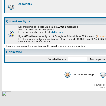
Décembre
Qui est en ligne
Les membres ont posté un total de
100263
messages
Il y a
743
utilisateurs enregistrés
Le dernier membre inscrit est
stalkercak
Il y a
623
utilisateurs en ligne : 0 Enregistré, 0 Invisible et 623 Invités [
Administ
Le plus grand nombre d'utilisateurs en ligne a été de
1263
le Jeu 30 Avr 2026, 
Utilisateurs connectés : Aucun
Données basées sur les utilisateurs actifs lors des cinq dernières minutes.
Connexion
Nom d'utilisateur :
Mot de passe 
Nouveau message
Powered by
Site f