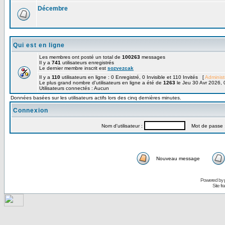
Décembre
Qui est en ligne
Les membres ont posté un total de
100263
messages
Il y a
741
utilisateurs enregistrés
Le dernier membre inscrit est
sozvezcak
Il y a
110
utilisateurs en ligne : 0 Enregistré, 0 Invisible et 110 Invités [
Administ
Le plus grand nombre d'utilisateurs en ligne a été de
1263
le Jeu 30 Avr 2026, 
Utilisateurs connectés : Aucun
Données basées sur les utilisateurs actifs lors des cinq dernières minutes.
Connexion
Nom d'utilisateur :
Mot de passe 
Nouveau message
Powered by
Site f