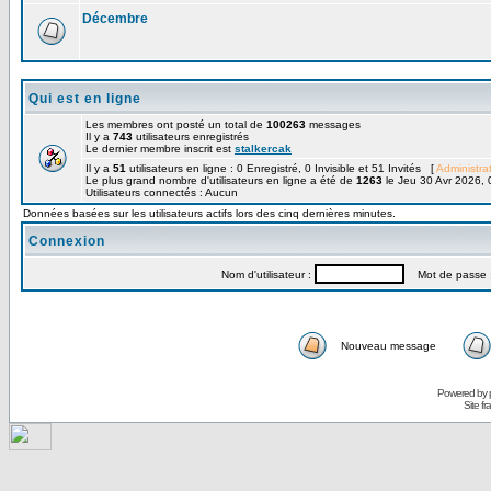
Décembre
Qui est en ligne
Les membres ont posté un total de
100263
messages
Il y a
743
utilisateurs enregistrés
Le dernier membre inscrit est
stalkercak
Il y a
51
utilisateurs en ligne : 0 Enregistré, 0 Invisible et 51 Invités [
Administra
Le plus grand nombre d'utilisateurs en ligne a été de
1263
le Jeu 30 Avr 2026, 
Utilisateurs connectés : Aucun
Données basées sur les utilisateurs actifs lors des cinq dernières minutes.
Connexion
Nom d'utilisateur :
Mot de passe 
Nouveau message
Powered by
Site f