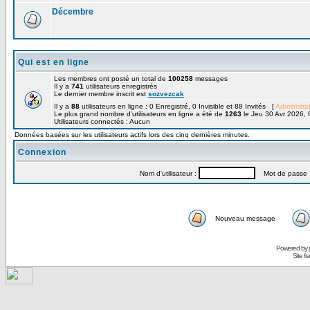
Décembre
Qui est en ligne
Les membres ont posté un total de
100258
messages
Il y a
741
utilisateurs enregistrés
Le dernier membre inscrit est
sozvezcak
Il y a
88
utilisateurs en ligne : 0 Enregistré, 0 Invisible et 88 Invités [
Administra
Le plus grand nombre d'utilisateurs en ligne a été de
1263
le Jeu 30 Avr 2026, 
Utilisateurs connectés : Aucun
Données basées sur les utilisateurs actifs lors des cinq dernières minutes.
Connexion
Nom d'utilisateur :
Mot de passe 
Nouveau message
Powered by
Site f