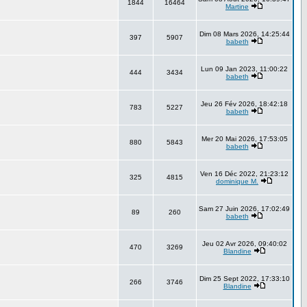
1844
16464
Martine
Dim 08 Mars 2026, 14:25:44
397
5907
babeth
Lun 09 Jan 2023, 11:00:22
444
3434
babeth
Jeu 26 Fév 2026, 18:42:18
783
5227
babeth
Mer 20 Mai 2026, 17:53:05
880
5843
babeth
Ven 16 Déc 2022, 21:23:12
325
4815
dominique M.
Sam 27 Juin 2026, 17:02:49
89
260
babeth
Jeu 02 Avr 2026, 09:40:02
470
3269
Blandine
Dim 25 Sept 2022, 17:33:10
266
3746
Blandine