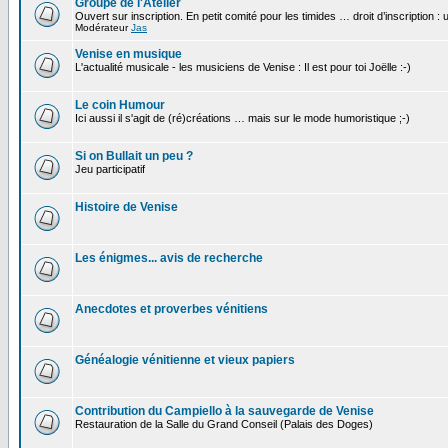
Groupe de l'Atelier
Ouvert sur inscription. En petit comité pour les timides … droit d’inscription :
Modérateur
Jas
Venise en musique
L'actualité musicale - les musiciens de Venise : Il est pour toi Joëlle :-)
Le coin Humour
Ici aussi il s'agit de (ré)créations … mais sur le mode humoristique ;-)
Si on Bullait un peu ?
Jeu participatif
Histoire de Venise
Les énigmes... avis de recherche
Anecdotes et proverbes vénitiens
Généalogie vénitienne et vieux papiers
Contribution du Campiello à la sauvegarde de Venise
Restauration de la Salle du Grand Conseil (Palais des Doges)