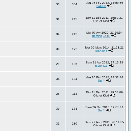
Lun 06 Fév 2012, 14:09:56
35
354
babeth
Dim 11 Déc 2011, 19:59:21
31
245
Olia et Klod
Mar 07 Avr 2020, 21:29:54
34
212
dominique M.
Mer 05 Mars 2014, 21:23:21
30
172
Blandine
Sam 21 Avr 2012, 17:13:28
29
135
revenir13
Ven 10 Fév 2012, 19:32:44
34
184
Stef*
Dim 11 Déc 2011, 19:53:06
26
114
Olia et Klod
Sam 26 Oct 2013, 19:01:04
30
173
Stef*
Sam 27 Août 2011, 20:14:35
31
230
Olia et Klod