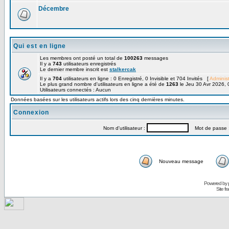
Décembre
Qui est en ligne
Les membres ont posté un total de
100263
messages
Il y a
743
utilisateurs enregistrés
Le dernier membre inscrit est
stalkercak
Il y a
704
utilisateurs en ligne : 0 Enregistré, 0 Invisible et 704 Invités [
Administ
Le plus grand nombre d'utilisateurs en ligne a été de
1263
le Jeu 30 Avr 2026, 
Utilisateurs connectés : Aucun
Données basées sur les utilisateurs actifs lors des cinq dernières minutes.
Connexion
Nom d'utilisateur :
Mot de passe 
Nouveau message
Powered by
Site f