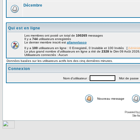
Décembre
Qui est en ligne
Les membres ont posté un total de
100265
messages
Il y a
744
utilisateurs enregistrés
Le dernier membre inscrit est
allanvelasco
Il y a
100
utilisateurs en ligne : 0 Enregistré, 0 Invisible et 100 Invités [
Administ
Le plus grand nombre d'utilisateurs en ligne a été de
2328
le Dim 09 Août 2026
Utilisateurs connectés : Aucun
Données basées sur les utilisateurs actifs lors des cinq dernières minutes.
Connexion
Nom d'utilisateur :
Mot de passe 
Nouveau message
Powered by
Site f