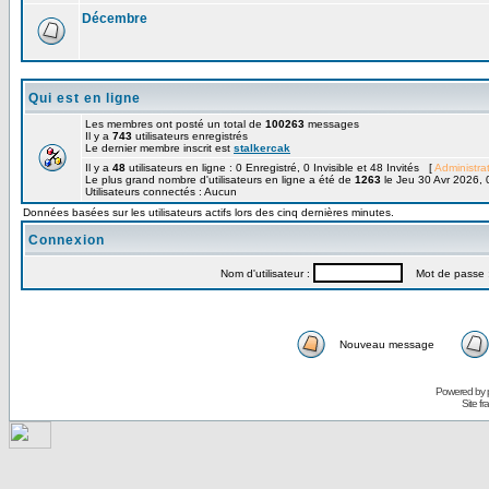
Décembre
Qui est en ligne
Les membres ont posté un total de
100263
messages
Il y a
743
utilisateurs enregistrés
Le dernier membre inscrit est
stalkercak
Il y a
48
utilisateurs en ligne : 0 Enregistré, 0 Invisible et 48 Invités [
Administra
Le plus grand nombre d'utilisateurs en ligne a été de
1263
le Jeu 30 Avr 2026, 
Utilisateurs connectés : Aucun
Données basées sur les utilisateurs actifs lors des cinq dernières minutes.
Connexion
Nom d'utilisateur :
Mot de passe 
Nouveau message
Powered by
Site f