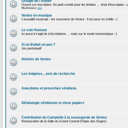
Groupe de l'Atelier
Ouvert sur inscription. En petit comité pour les timides … droit d’inscription :
Modérateur
Jas
Venise en musique
L'actualité musicale - les musiciens de Venise : Il est pour toi Joëlle :-)
Le coin Humour
Ici aussi il s'agit de (ré)créations … mais sur le mode humoristique ;-)
Si on Bullait un peu ?
Jeu participatif
Histoire de Venise
Les énigmes... avis de recherche
Anecdotes et proverbes vénitiens
Généalogie vénitienne et vieux papiers
Contribution du Campiello à la sauvegarde de Venise
Restauration de la Salle du Grand Conseil (Palais des Doges)