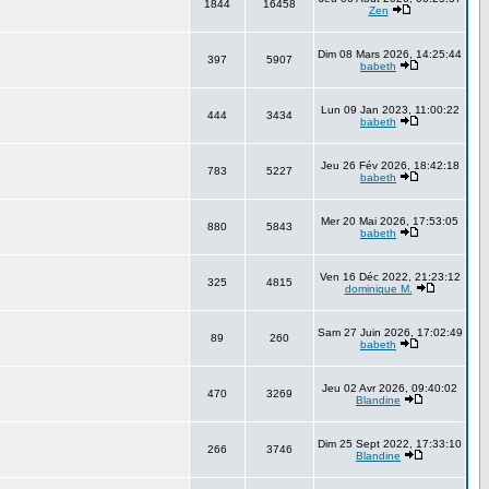
1844
16458
Zen
Dim 08 Mars 2026, 14:25:44
397
5907
babeth
Lun 09 Jan 2023, 11:00:22
444
3434
babeth
Jeu 26 Fév 2026, 18:42:18
783
5227
babeth
Mer 20 Mai 2026, 17:53:05
880
5843
babeth
Ven 16 Déc 2022, 21:23:12
325
4815
dominique M.
Sam 27 Juin 2026, 17:02:49
89
260
babeth
Jeu 02 Avr 2026, 09:40:02
470
3269
Blandine
Dim 25 Sept 2022, 17:33:10
266
3746
Blandine