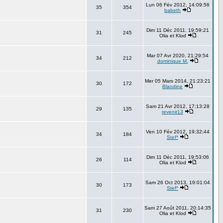
Lun 06 Fév 2012, 14:09:56
35
354
babeth
Dim 11 Déc 2011, 19:59:21
31
245
Olia et Klod
Mar 07 Avr 2020, 21:29:54
34
212
dominique M.
Mer 05 Mars 2014, 21:23:21
30
172
Blandine
Sam 21 Avr 2012, 17:13:28
29
135
revenir13
Ven 10 Fév 2012, 19:32:44
34
184
Stef*
Dim 11 Déc 2011, 19:53:06
26
114
Olia et Klod
Sam 26 Oct 2013, 19:01:04
30
173
Stef*
Sam 27 Août 2011, 20:14:35
31
230
Olia et Klod