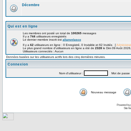
Décembre
Qui est en ligne
Les membres ont posté un total de
100265
messages
Il y a
744
utilisateurs enregistrés
Le dernier membre inscrit est
allanvelasco
Il y a
62
utilisateurs en ligne : 0 Enregistré, 0 Invisible et 62 Invités [
Administra
Le plus grand nombre d'utilisateurs en ligne a été de
2328
le Dim 09 Août 2026
Utilisateurs connectés : Aucun
Données basées sur les utilisateurs actifs lors des cinq dernières minutes.
Connexion
Nom d'utilisateur :
Mot de passe 
Nouveau message
Powered by
Site f