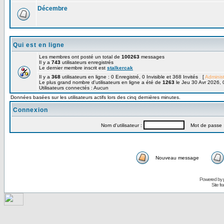
Décembre
Qui est en ligne
Les membres ont posté un total de
100263
messages
Il y a
743
utilisateurs enregistrés
Le dernier membre inscrit est
stalkercak
Il y a
368
utilisateurs en ligne : 0 Enregistré, 0 Invisible et 368 Invités [
Administ
Le plus grand nombre d'utilisateurs en ligne a été de
1263
le Jeu 30 Avr 2026, 
Utilisateurs connectés : Aucun
Données basées sur les utilisateurs actifs lors des cinq dernières minutes.
Connexion
Nom d'utilisateur :
Mot de passe 
Nouveau message
Powered by
Site f