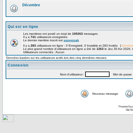
Décembre
Qui est en ligne
Les membres ont posté un total de
100263
messages
Il y a
741
utilisateurs enregistrés
Le dernier membre inscrit est
sozvezcak
Il y a
283
utilisateurs en ligne : 0 Enregistré, 0 Invisible et 283 Invités [
Administ
Le plus grand nombre d'utilisateurs en ligne a été de
1263
le Jeu 30 Avr 2026, 
Utilisateurs connectés : Aucun
Données basées sur les utilisateurs actifs lors des cinq dernières minutes.
Connexion
Nom d'utilisateur :
Mot de passe 
Nouveau message
Powered by
Site f