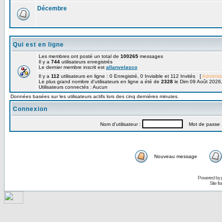
Décembre
Qui est en ligne
Les membres ont posté un total de
100265
messages
Il y a
744
utilisateurs enregistrés
Le dernier membre inscrit est
allanvelasco
Il y a
112
utilisateurs en ligne : 0 Enregistré, 0 Invisible et 112 Invités [
Administ
Le plus grand nombre d'utilisateurs en ligne a été de
2328
le Dim 09 Août 2026
Utilisateurs connectés : Aucun
Données basées sur les utilisateurs actifs lors des cinq dernières minutes.
Connexion
Nom d'utilisateur :
Mot de passe 
Nouveau message
Powered by
Site f