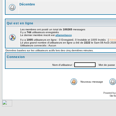
Décembre
Qui est en ligne
Les membres ont posté un total de
100265
messages
Il y a
744
utilisateurs enregistrés
Le dernier membre inscrit est
allanvelasco
Il y a
1005
utilisateurs en ligne : 0 Enregistré, 0 Invisible et 1005 Invités [
Admin
Le plus grand nombre d'utilisateurs en ligne a été de
2222
le Sam 08 Août 2026
Utilisateurs connectés : Aucun
Données basées sur les utilisateurs actifs lors des cinq dernières minutes.
Connexion
Nom d'utilisateur :
Mot de passe 
Nouveau message
Powered by
Site f