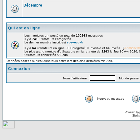
Décembre
Qui est en ligne
Les membres ont posté un total de
100263
messages
Il y a
741
utilisateurs enregistrés
Le dernier membre inscrit est
sozvezcak
Il y a
64
utilisateurs en ligne : 0 Enregistré, 0 Invisible et 64 Invités [
Administra
Le plus grand nombre d'utilisateurs en ligne a été de
1263
le Jeu 30 Avr 2026, 
Utilisateurs connectés : Aucun
Données basées sur les utilisateurs actifs lors des cinq dernières minutes.
Connexion
Nom d'utilisateur :
Mot de passe 
Nouveau message
Powered by
Site f