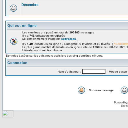
Décembre
Qui est en ligne
Les membres ont posté un total de
100263
messages
Il y a
741
utilisateurs enregistrés
Le dernier membre inscrit est
sozvezcak
Il y a
49
utilisateurs en ligne : 0 Enregistré, 0 Invisible et 49 Invités [
Administra
Le plus grand nombre d'utilisateurs en ligne a été de
1263
le Jeu 30 Avr 2026, 
Utilisateurs connectés : Aucun
Données basées sur les utilisateurs actifs lors des cinq dernières minutes.
Connexion
Nom d'utilisateur :
Mot de passe 
Nouveau message
Powered by
Site f