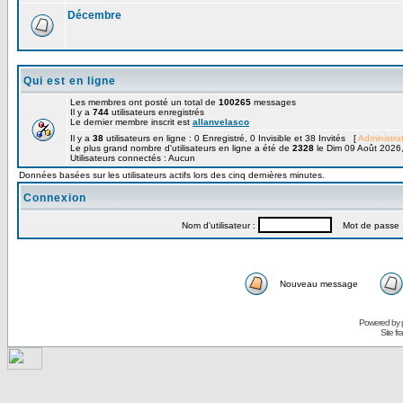
Décembre
Qui est en ligne
Les membres ont posté un total de
100265
messages
Il y a
744
utilisateurs enregistrés
Le dernier membre inscrit est
allanvelasco
Il y a
38
utilisateurs en ligne : 0 Enregistré, 0 Invisible et 38 Invités [
Administra
Le plus grand nombre d'utilisateurs en ligne a été de
2328
le Dim 09 Août 2026
Utilisateurs connectés : Aucun
Données basées sur les utilisateurs actifs lors des cinq dernières minutes.
Connexion
Nom d'utilisateur :
Mot de passe 
Nouveau message
Powered by
Site f